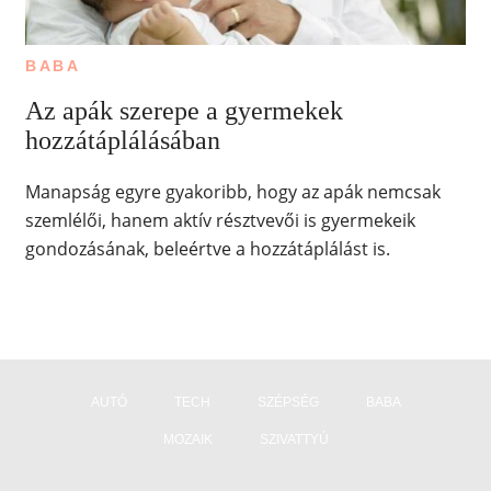
BABA
Az apák szerepe a gyermekek
hozzátáplálásában
Manapság egyre gyakoribb, hogy az apák nemcsak
szemlélői, hanem aktív résztvevői is gyermekeik
gondozásának, beleértve a hozzátáplálást is.
AUTÓ
TECH
SZÉPSÉG
BABA
MOZAIK
SZIVATTYÚ