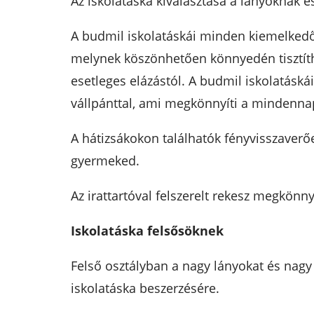
Az iskolatáska kiválasztása a lányoknak és
A budmil iskolatáskái minden kiemelkedő 
melynek köszönhetően könnyedén tisztítha
esetleges elázástól. A budmil iskolatáská
vállpánttal, ami megkönnyíti a mindennap
A hátizsákokon találhatók fényvisszaverő
gyermeked.
Az irattartóval felszerelt rekesz megkönnyí
Iskolatáska felsősöknek
Felső osztályban a nagy lányokat és nagy
iskolatáska beszerzésére.