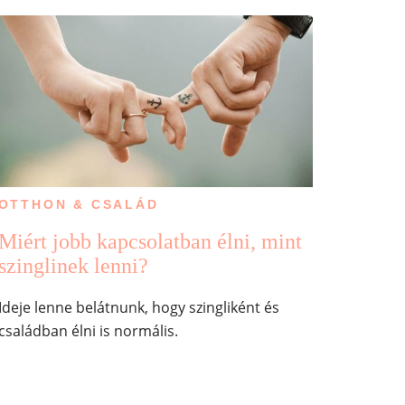
OTTHON & CSALÁD
Miért jobb kapcsolatban élni, mint
szinglinek lenni?
Ideje lenne belátnunk, hogy szingliként és
családban élni is normális.