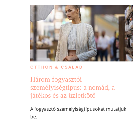
OTTHON & CSALÁD
Három fogyasztói
személyiségtípus: a nomád, a
játékos és az üzletkötő
A fogyasztó személyiségtípusokat mutatjuk
be.