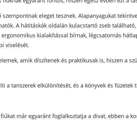
 fiúknak egyaránt fontos, hiszen egész évben ezt a tás
szempontnak eleget tesznek. Alapanyagukat tekintve 
tók. A hátitáskák oldalán kulacstartó zseb található
i ergonomikus kialakítással bírnak, légcsatornás hátla
i viselését.
elemek, amik díszítenek és praktikusak is, hiszen a s
ti a tanszerek elkülönítését, és a könyvek és füzetek t
 fiúkat már egyaránt foglalkoztatja a divat, ebben a 