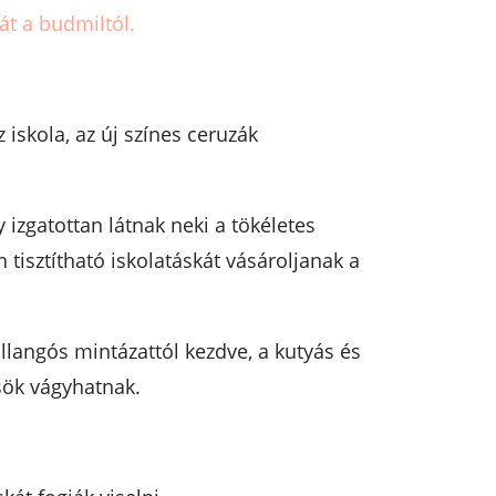
át a budmiltól.
iskola, az új színes ceruzák
y izgatottan látnak neki a tökéletes
isztítható iskolatáskát vásároljanak a
llangós mintázattól kezdve, a kutyás és
sök vágyhatnak.