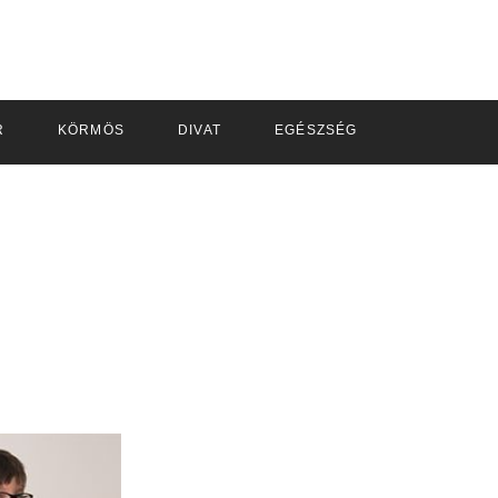
R
KÖRMÖS
DIVAT
EGÉSZSÉG
TANFOLYA