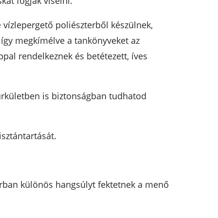
kát fogják viselni.
vízlepergető poliészterből készülnek,
, így megkímélve a tankönyveket az
ppal rendelkeznek és betétezett, íves
zürkületben is biztonságban tudhatod
isztántartását.
korban különös hangsúlyt fektetnek a menő