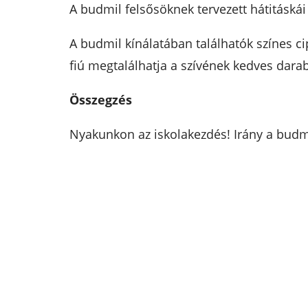
A budmil felsősöknek tervezett hátitáská
A budmil kínálatában találhatók színes ci
fiú megtalálhatja a szívének kedves darab
Összegzés
Nyakunkon az iskolakezdés! Irány a budm