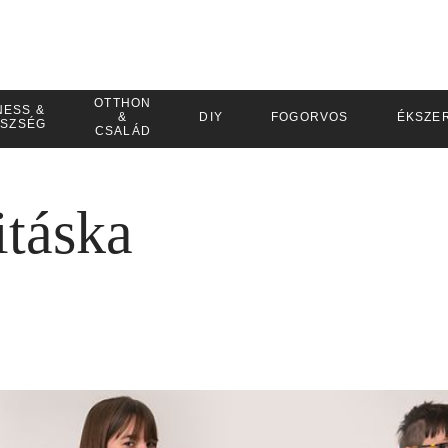
OTTHON
NESS &
&
DIY
FOGORVOS
ÉKSZE
SZSÉG
CSALÁD
itáska