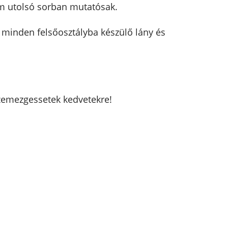
nem utolsó sorban mutatósak.
y minden felsőosztályba készülő lány és
Szemezgessetek kedvetekre!