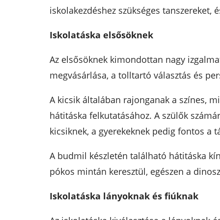
iskolakezdéshez szükséges tanszereket, 
Iskolatáska elsősöknek
Az elsősöknek kimondottan nagy izgalmat 
megvásárlása, a tolltartó választás és per
A kicsik általában rajonganak a színes, mi
hátitáska felkutatásához. A szülők számá
kicsiknek, a gyerekeknek pedig fontos a t
A budmil készletén található hátitáska kí
pókos mintán keresztül, egészen a dinos
Iskolatáska lányoknak és fiúknak