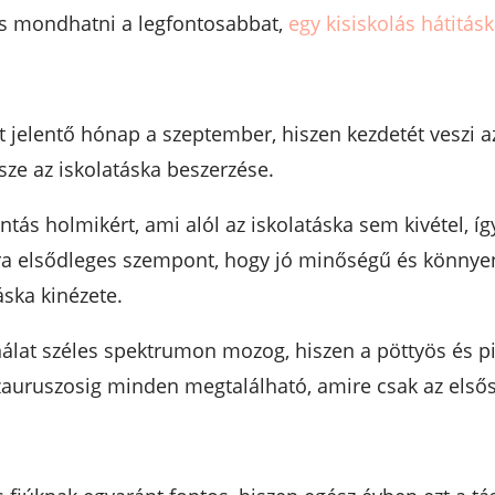
és mondhatni a legfontosabbat,
egy kisiskolás hátitásk
jelentő hónap a szeptember, hiszen kezdetét veszi az 
sze az iskolatáska beszerzése.
ntás holmikért, ami alól az iskolatáska sem kivétel, íg
ra elsődleges szempont, hogy jó minőségű és könnyen t
áska kinézete.
nálat széles spektrumon mozog, hiszen a pöttyös és pi
zauruszosig minden megtalálható, amire csak az első