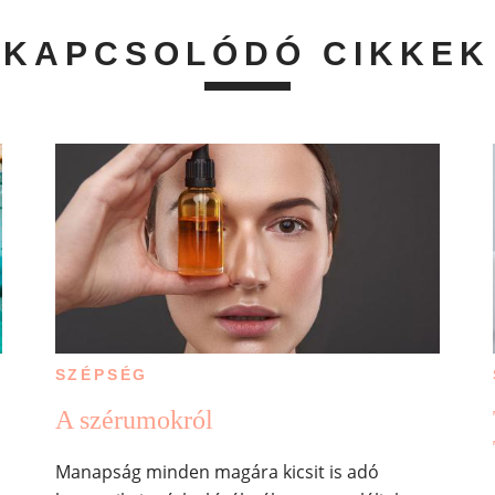
KAPCSOLÓDÓ CIKKEK
SZÉPSÉG
A szérumokról
Manapság minden magára kicsit is adó