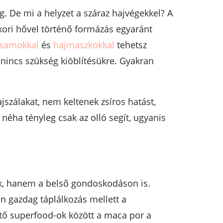
. De mi a helyzet a száraz hajvégekkel? A
kori hővel történő formázás egyaránt
zsamokkal
és
hajmaszkokkal
tehetsz
s nincs szükség kiöblítésükre. Gyakran
jszálakat, nem keltenek zsíros hatást,
éha tényleg csak az olló segít, ugyanis
k, hanem a belső gondoskodáson is.
 gazdag táplálkozás mellett a
tő superfood-ok között a maca por a