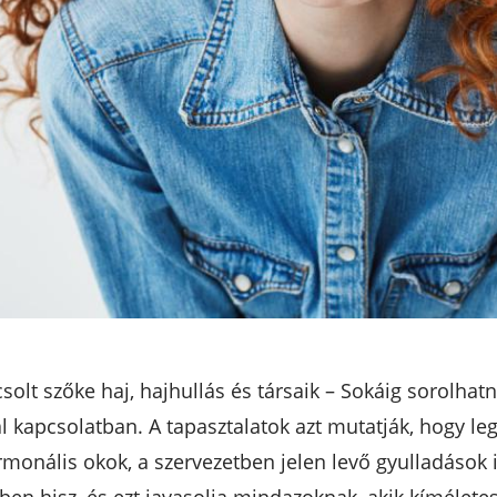
ncsolt szőke haj, hajhullás és társaik – Sokáig sorolh
 kapcsolatban. A tapasztalatok azt mutatják, hogy le
rmonális okok, a szervezetben jelen levő gyulladások 