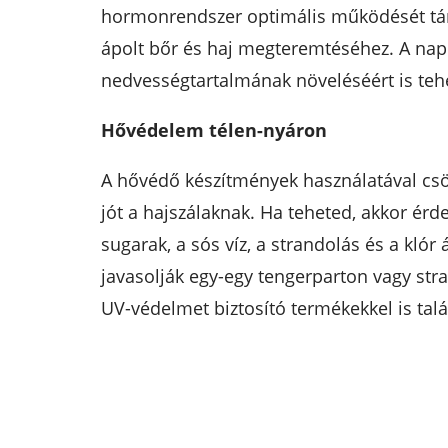
hormonrendszer optimális működését támog
ápolt bőr és haj megteremtéséhez. A napi 
nedvességtartalmának növeléséért is teh
Hővédelem télen-nyáron
A hővédő készítmények használatával csök
jót a hajszálaknak. Ha teheted, akkor érd
sugarak, a sós víz, a strandolás és a klór 
javasolják egy-egy tengerparton vagy str
UV-védelmet biztosító termékekkel is talá