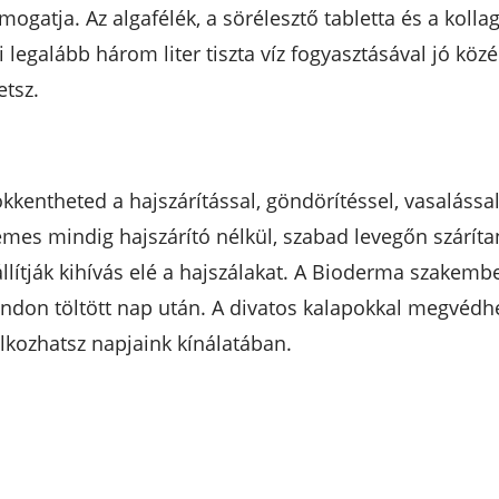
atja. Az algafélék, a sörélesztő tabletta és a kolla
legalább három liter tiszta víz fogyasztásával jó közé
etsz.
kentheted a hajszárítással, göndörítéssel, vasalássa
emes mindig hajszárító nélkül, szabad levegőn száríta
állítják kihívás elé a hajszálakat. A Bioderma szakember
andon töltött nap után. A divatos kalapokkal megvédh
lkozhatsz napjaink kínálatában.