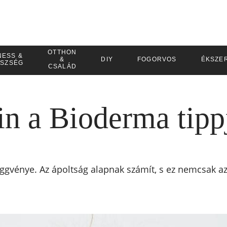
OTTHON
NESS &
&
DIY
FOGORVOS
ÉKSZE
SZSÉG
CSALÁD
in a Bioderma tippj
gvénye. Az ápoltság alapnak számít, s ez nemcsak az