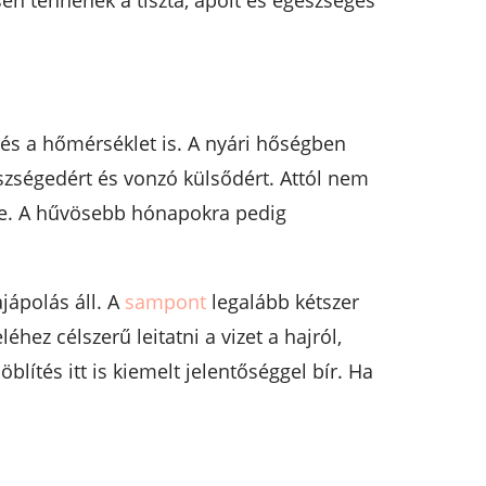
en tennének a tiszta, ápolt és egészséges
és a hőmérséklet is. A nyári hőségben
zségedért és vonzó külsődért. Attól nem
e. A hűvösebb hónapokra pedig
jápolás áll. A
sampont
legalább kétszer
hez célszerű leitatni a vizet a hajról,
lítés itt is kiemelt jelentőséggel bír. Ha