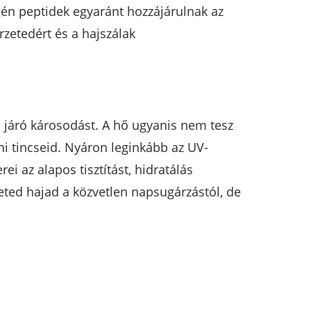
gén peptidek egyaránt hozzájárulnak az
rzetedért és a hajszálak
l járó károsodást. A hő ugyanis nem tesz
ni tincseid. Nyáron leginkább az UV-
ei az alapos tisztítást, hidratálás
eted hajad a közvetlen napsugárzástól, de