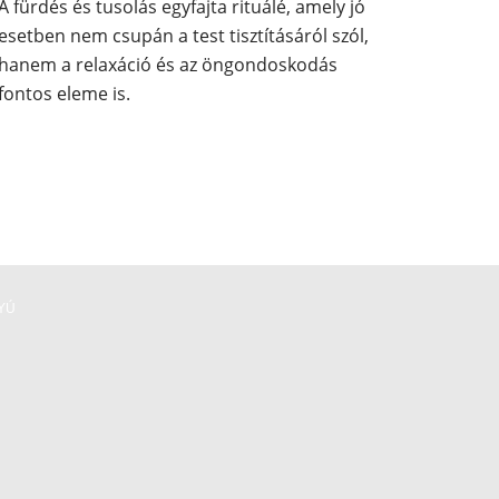
A fürdés és tusolás egyfajta rituálé, amely jó
esetben nem csupán a test tisztításáról szól,
hanem a relaxáció és az öngondoskodás
fontos eleme is.
TYÚ