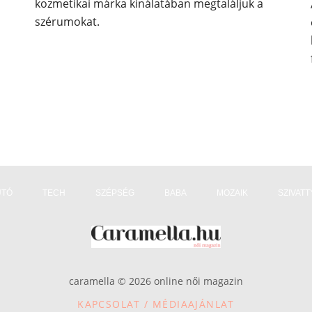
kozmetikai márka kínálatában megtaláljuk a
szérumokat.
UTÓ
TECH
SZÉPSÉG
BABA
MOZAIK
SZIVAT
caramella © 2026 online női magazin
KAPCSOLAT / MÉDIAAJÁNLAT