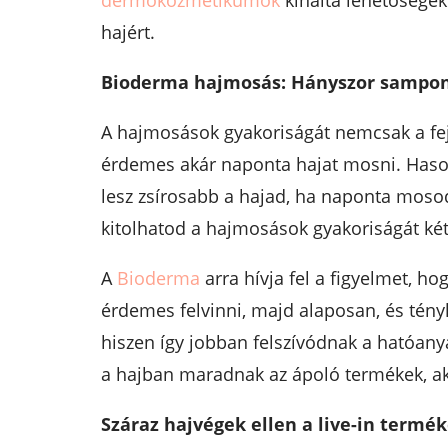
dermokozmetikumok
kínálta lehetőségek
hajért.
Bioderma hajmosás: Hányszor sampon
A hajmosások gyakoriságát nemcsak a fej
érdemes akár naponta hajat mosni. Hason
lesz zsírosabb a hajad, ha naponta mos
kitolhatod a hajmosások gyakoriságát k
A
Bioderma
arra hívja fel a figyelmet, h
érdemes felvinni, majd alaposan, és tényl
hiszen így jobban felszívódnak a hatóanyag
a hajban maradnak az ápoló termékek, akk
Száraz hajvégek ellen a live-in termé