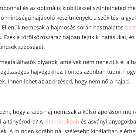
mponnal és az optimális kiöblítéssel szüntetheted meg
elő minőségű hajápoló készítmények, a szőkítés, a gya
t. Ellenük nemcsak a hajmosás során használatos
bal
. Ezek a törölközőszáraz hajban fejtik ki hatásukat, é
tincsek szépségét.
 megtalálhatók olyanok, amelyek nem nehezítik el a ha
egészséges hajvégekhez. Fontos azonban tudni, hogy n
ek. Innen lehet az az érzésed, hogy nem nő a hajad.
ozni, hogy a szép haj nemcsak a külső ápoláson múli
ül a tányérodra? A
vitaminokban
és ásványi anyagokban
nek. A minden korábbinál szélesebb kínálatban elérhe