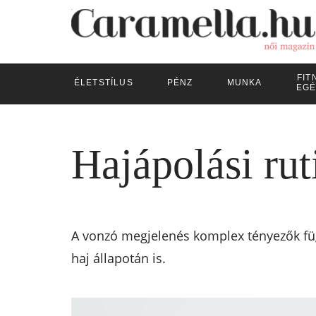
FIT
ÉLETSTÍLUS
PÉNZ
MUNKA
EGÉ
Hajápolási rut
A vonzó megjelenés komplex tényezők füg
haj állapotán is.