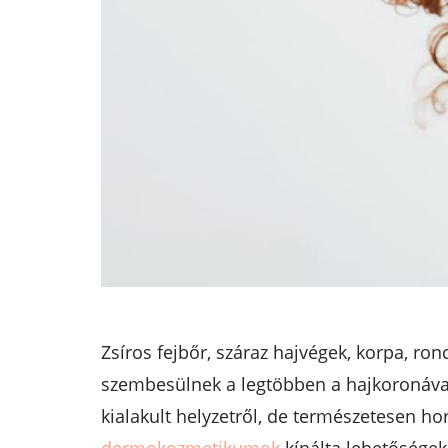
Zsíros fejbőr, száraz hajvégek, korpa, ro
szembesülnek a legtöbben a hajkoronával
kialakult helyzetről, de természetesen ho