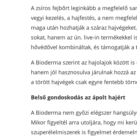
A zsíros fejbőrt leginkább a megfelelő sa
vegyi kezelés, a hajfestés, a nem megfel
maga után hozhatják a száraz hajvégeke
sokat, hanem az ún. live-in termékekkel is
hővédővel kombináltak, és támogatják a 
A Bioderma szerint az hajolajok között is
hanem jól hasznosulva járulnak hozzá az 
a törött hajvégek csak egyre fentebb törn
Belső gondoskodás az ápolt hajért
A Bioderma nem győzi elégszer hangsúly
Mikor figyeltél arra utoljára, hogy mi ker
szuperélelmiszerek is figyelmet érdemel