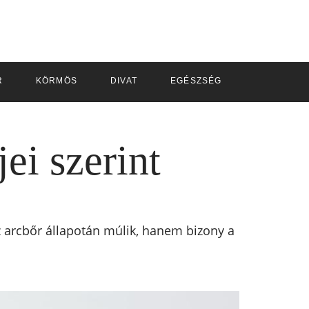
R
KÖRMÖS
DIVAT
EGÉSZSÉG
TANFOLYA
ei szerint
 arcbőr állapotán múlik, hanem bizony a