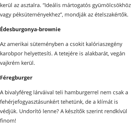
kerül az asztalra. “Ideális mártogatós gyümölcsökhöz
vagy péksüteményekhez”, mondják az ételszakértők.
Édesburgonya-brownie
Az amerikai süteményben a csokit kalóriaszegény
karobpor helyettesíti. A tetejére is alakbarát, vegán
vajkrém kerül.
Féregburger
A bivalyféreg lárváival teli hamburgerrel nem csak a
fehérjefogyasztásunkért tehetünk, de a klímát is
védjük. Undorító lenne? A készítők szerint rendkívül
finom!