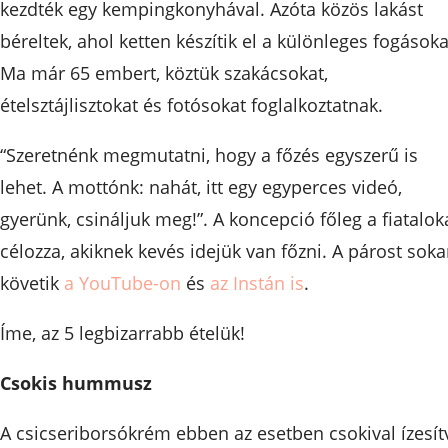
kezdték egy kempingkonyhával. Azóta közös lakást
béreltek, ahol ketten készítik el a különleges fogásoka
Ma már 65 embert, köztük szakácsokat,
ételsztájlisztokat és fotósokat foglalkoztatnak.
“Szeretnénk megmutatni, hogy a főzés egyszerű is
lehet. A mottónk: nahát, itt egy egyperces videó,
gyerünk, csináljuk meg!”. A koncepció főleg a fiatalok
célozza, akiknek kevés idejük van főzni. A párost sok
követik
a YouTube-on
és
az Instán is
.
Íme, az 5 legbizarrabb ételük!
Csokis hummusz
A csicseriborsókrém ebben az esetben csokival ízesít