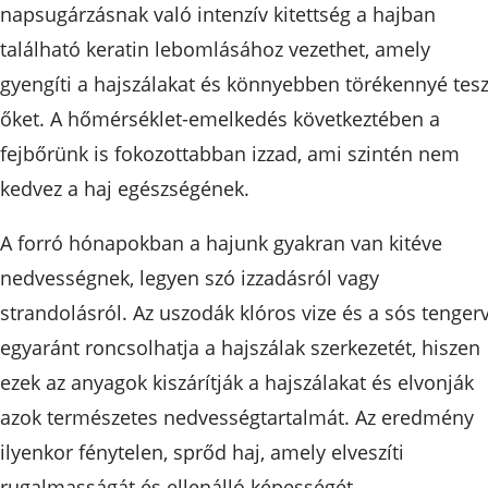
napsugárzásnak való intenzív kitettség a hajban
található keratin lebomlásához vezethet, amely
gyengíti a hajszálakat és könnyebben törékennyé tesz
őket. A hőmérséklet-emelkedés következtében a
fejbőrünk is fokozottabban izzad, ami szintén nem
kedvez a haj egészségének.
A forró hónapokban a hajunk gyakran van kitéve
nedvességnek, legyen szó izzadásról vagy
strandolásról. Az uszodák klóros vize és a sós tengerv
egyaránt roncsolhatja a hajszálak szerkezetét, hiszen
ezek az anyagok kiszárítják a hajszálakat és elvonják
azok természetes nedvességtartalmát. Az eredmény
ilyenkor fénytelen, sprőd haj, amely elveszíti
rugalmasságát és ellenálló képességét.