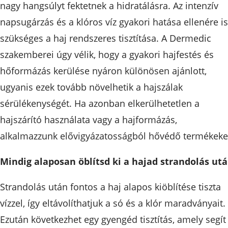
nagy hangsúlyt fektetnek a hidratálásra. Az intenzív
napsugárzás és a klóros víz gyakori hatása ellenére is
szükséges a haj rendszeres tisztítása. A Dermedic
szakemberei úgy vélik, hogy a gyakori hajfestés és
hőformázás kerülése nyáron különösen ajánlott,
ugyanis ezek tovább növelhetik a hajszálak
sérülékenységét. Ha azonban elkerülhetetlen a
hajszárító használata vagy a hajformázás,
alkalmazzunk elővigyázatosságból hővédő termékeke
Mindig alaposan öblítsd ki a hajad strandolás utá
Strandolás után fontos a haj alapos kiöblítése tiszta
vízzel, így eltávolíthatjuk a só és a klór maradványait.
Ezután következhet egy gyengéd tisztítás, amely segít