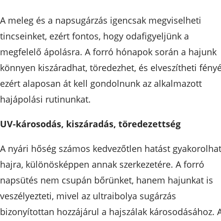
A meleg és a napsugárzás igencsak megviselheti
tincseinket, ezért fontos, hogy odafigyeljünk a
megfelelő ápolásra. A forró hónapok során a hajunk
könnyen kiszáradhat, töredezhet, és elveszítheti fényé
ezért alaposan át kell gondolnunk az alkalmazott
hajápolási rutinunkat.
UV-károsodás, kiszáradás, töredezettség
A nyári hőség számos kedvezőtlen hatást gyakorolhat
hajra, különösképpen annak szerkezetére. A forró
napsütés nem csupán bőrünket, hanem hajunkat is
veszélyezteti, mivel az ultraibolya sugárzás
bizonyítottan hozzájárul a hajszálak károsodásához. 