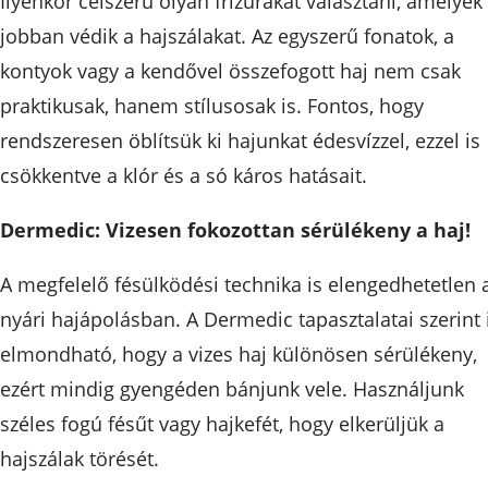
Ilyenkor célszerű olyan frizurákat választani, amelyek
jobban védik a hajszálakat. Az egyszerű fonatok, a
kontyok vagy a kendővel összefogott haj nem csak
praktikusak, hanem stílusosak is. Fontos, hogy
rendszeresen öblítsük ki hajunkat édesvízzel, ezzel is
csökkentve a klór és a só káros hatásait.
Dermedic: Vizesen fokozottan sérülékeny a haj!
A megfelelő fésülködési technika is elengedhetetlen 
nyári hajápolásban. A Dermedic tapasztalatai szerint 
elmondható, hogy a vizes haj különösen sérülékeny,
ezért mindig gyengéden bánjunk vele. Használjunk
széles fogú fésűt vagy hajkefét, hogy elkerüljük a
hajszálak törését.