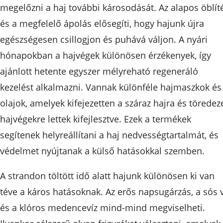
megelőzni a haj további károsodását. Az alapos öblít
és a megfelelő ápolás elősegíti, hogy hajunk újra
egészségesen csillogjon és puhává váljon. A nyári
hónapokban a hajvégek különösen érzékenyek, így
ajánlott hetente egyszer mélyreható regeneráló
kezelést alkalmazni. Vannak különféle hajmaszkok és
olajok, amelyek kifejezetten a száraz hajra és töredez
hajvégekre lettek kifejlesztve. Ezek a termékek
segítenek helyreállítani a haj nedvességtartalmát, és
védelmet nyújtanak a külső hatásokkal szemben.
A strandon töltött idő alatt hajunk különösen ki van
téve a káros hatásoknak. Az erős napsugárzás, a sós v
és a klóros medencevíz mind-mind megviselheti.