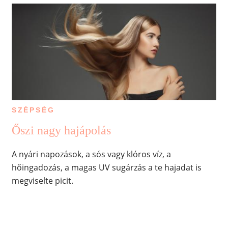
SZÉPSÉG
Őszi nagy hajápolás
A nyári napozások, a sós vagy klóros víz, a
hőingadozás, a magas UV sugárzás a te hajadat is
megviselte picit.