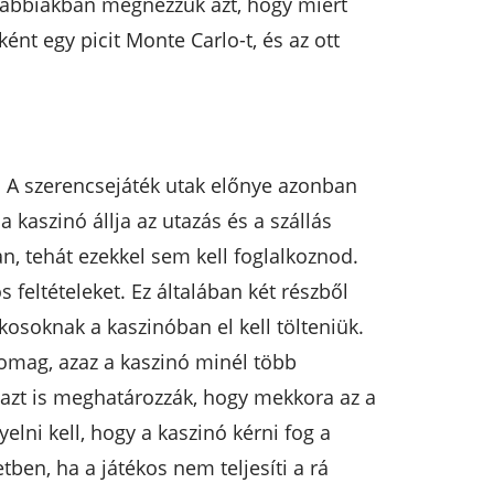
alábbiakban megnézzük azt, hogy miért
ént egy picit Monte Carlo-t, és az ott
t. A szerencsejáték utak előnye azonban
a kaszinó állja az utazás és a szállás
n, tehát ezekkel sem kell foglalkoznod.
 feltételeket. Ez általában két részből
kosoknak a kaszinóban el kell tölteniük.
somag, azaz a kaszinó minél több
or azt is meghatározzák, hogy mekkora az a
yelni kell, hogy a kaszinó kérni fog a
tben, ha a játékos nem teljesíti a rá