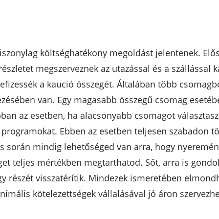
viszonylag költséghatékony megoldást jelentenek. Elősz
 részletet megszerveznek az utazással és a szállással
befizessék a kaució összegét. Általában több csomagból
zésében van. Egy magasabb összegű csomag esetében
bban az esetben, ha alacsonyabb csomagot választasz, a
rogramokat. Ebben az esetben teljesen szabadon tölth
lás során mindig lehetőséged van arra, hogy nyeremény
t teljes mértékben megtarthatod. Sőt, arra is gondoln
y részét visszatérítik. Mindezek ismeretében elmond
imális kötelezettségek vállalásával jó áron szervezhe