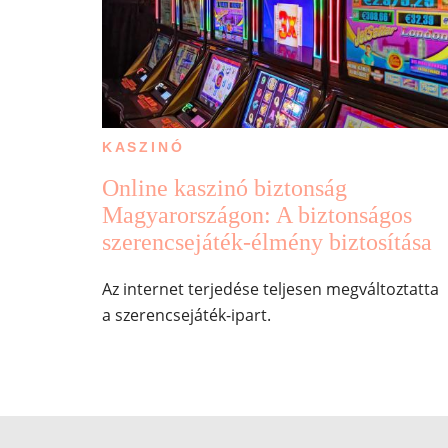
KASZINÓ
Online kaszinó biztonság
Magyarországon: A biztonságos
szerencsejáték-élmény biztosítása
Az internet terjedése teljesen megváltoztatta
a szerencsejáték-ipart.