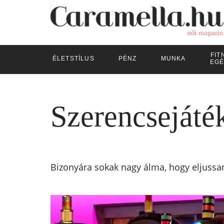
FIT
ÉLETSTÍLUS
PÉNZ
MUNKA
EGÉ
Szerencsejáté
Bizonyára sokak nagy álma, hogy eljussa