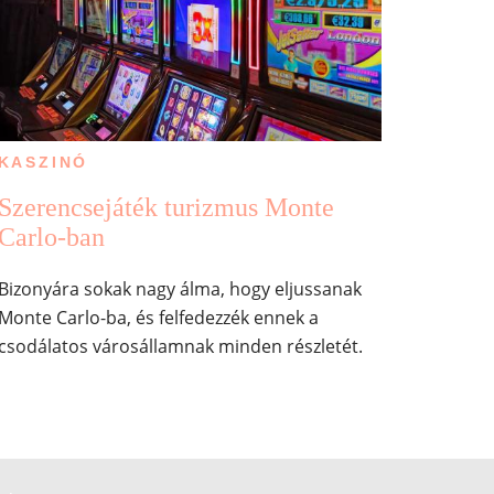
KASZINÓ
Szerencsejáték turizmus Monte
Carlo-ban
Bizonyára sokak nagy álma, hogy eljussanak
Monte Carlo-ba, és felfedezzék ennek a
csodálatos városállamnak minden részletét.