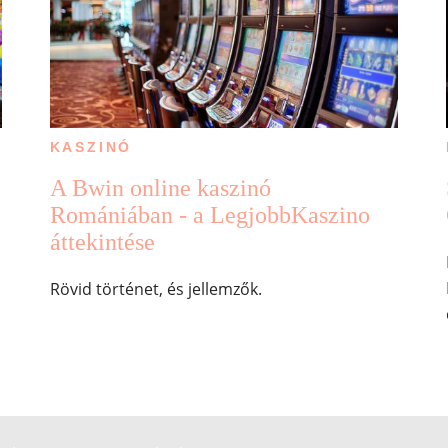
KASZINÓ
A Bwin online kaszinó
Romániában - a LegjobbKaszino
áttekintése
Rövid történet, és jellemzők.