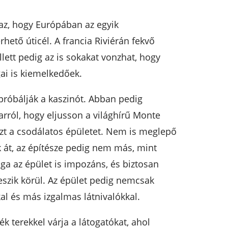
az, hogy Európában az egyik
ető úticél. A francia Riviérán fekvő
ett pedig az is sokakat vonzhat, hogy
ai is kiemelkedőek.
próbálják a kaszinót. Abban pedig
arról, hogy eljusson a világhírű Monte
ezt a csodálatos épületet. Nem is meglepő
k át, az építésze pedig nem más, mint
ga az épület is impozáns, és biztosan
veszik körül. Az épület pedig nemcsak
kkal és más izgalmas látnivalókkal.
k terekkel várja a látogatókat, ahol