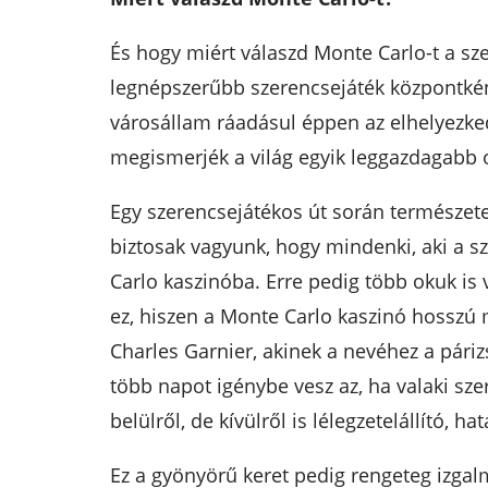
És hogy miért válaszd Monte Carlo-t a sz
legnépszerűbb szerencsejáték központként
városállam ráadásul éppen az elhelyezked
megismerjék a világ egyik leggazdagabb o
Egy szerencsejátékos út során természete
biztosak vagyunk, hogy mindenki, aki a sz
Carlo kaszinóba. Erre pedig több okuk is
ez, hiszen a Monte Carlo kaszinó hosszú 
Charles Garnier, akinek a nevéhez a pári
több napot igénybe vesz az, ha valaki sze
belülről, de kívülről is lélegzetelállító, 
Ez a gyönyörű keret pedig rengeteg izgalm