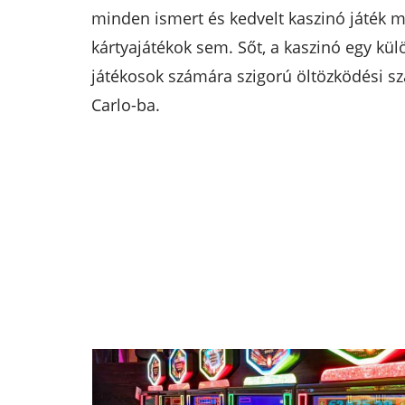
minden ismert és kedvelt kaszinó játék m
kártyajátékok sem. Sőt, a kaszinó egy kü
játékosok számára szigorú öltözködési sz
Carlo-ba.