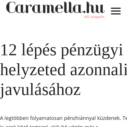
12 lépés pénzügyi
helyzeted azonnal
javulásához
A legtöbben folyamatosan pénzhiánnyal küzdenek. T
is azok közé tartozol, akik hó végén már a