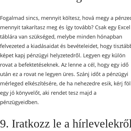
Fogalmad sincs, mennyit költesz, hová megy a pénze
mennyit takarítasz meg és így tovább? Csak egy Excel
táblára van szükséged, melybe minden hónapban
felvezeted a kiadásaidat és bevételeidet, hogy tisztáb
képet kapj pénzügyi helyzetedről. Legyen egy külön
rovat a befektetéseknek. Az lenne a cél, hogy egy idő
után ez a rovat ne legyen üres. Szánj időt a pénzügyi
mérleged elkészítésére, de ha nehezedre esik, kérj föl
egy jó könyvelőt, aki rendet tesz majd a
pénzügyeidben.
9. Iratkozz le a hírlevelekrő