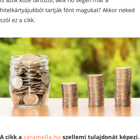
hitelkártyájukból tartják fönt magukat? Akkor neked
szól ez a cikk.
A cikk a
caramella.hu
szellemi tulajdonát képezi.