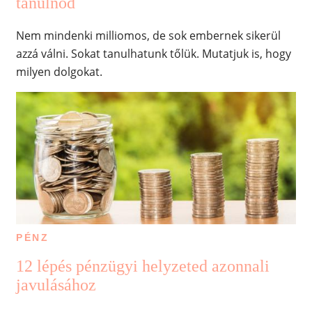
tanulnod
Nem mindenki milliomos, de sok embernek sikerül
azzá válni. Sokat tanulhatunk tőlük. Mutatjuk is, hogy
milyen dolgokat.
PÉNZ
12 lépés pénzügyi helyzeted azonnali
javulásához