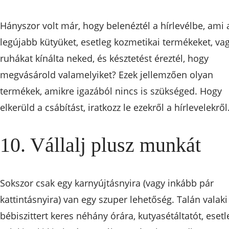
Hányszor volt már, hogy belenéztél a hírlevélbe, ami 
legújabb kütyüket, esetleg kozmetikai termékeket, va
ruhákat kínálta neked, és késztetést éreztél, hogy
megvásárold valamelyiket? Ezek jellemzően olyan
termékek, amikre igazából nincs is szükséged. Hogy
elkerüld a csábítást, iratkozz le ezekről a hírlevelekről
10. Vállalj plusz munkát
Sokszor csak egy karnyújtásnyira (vagy inkább pár
kattintásnyira) van egy szuper lehetőség. Talán valaki
bébiszittert keres néhány órára, kutyasétáltatót, esetl