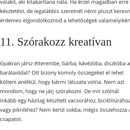
valakit, aki kitakarítana nála. Ha érzel magadban erre
késztetést, de legalábbis szeretnél némi pluszt keresn
érdemes elgondolkoznod a lehetőségek valamelyikén
11. Szórakozz kreatívan
Gyakran jársz étterembe, bárba, kávézóba, diszkóba a
barátaiddal? Ott bizony komoly összegeket el lehet
költeni anélkül, hogy bármi látszata volna. Nem azt
mondom, hogy ne járj szórakozni. De mit szólnál
inkább egy házilag készített vacsorához, biciklitúrához
vagy piknikhez? Nem kerül sokba, mégis összehozza 
csapatot.