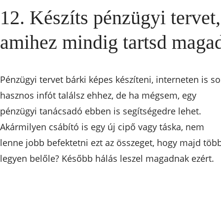
12. Készíts pénzügyi tervet,
amihez mindig tartsd maga
Pénzügyi tervet bárki képes készíteni, interneten is so
hasznos infót találsz ehhez, de ha mégsem, egy
pénzügyi tanácsadó ebben is segítségedre lehet.
Akármilyen csábító is egy új cipő vagy táska, nem
lenne jobb befektetni ezt az összeget, hogy majd töb
legyen belőle? Később hálás leszel magadnak ezért.