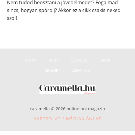
Nem tudod beosztani a jövedelmedet? Fogalmad
sincs, hogyan spórolj? Akkor ez a cikk csakis neked
szól!
AUTÓ
TECH
SZÉPSÉG
BABA
MOZAIK
SZIVATTYÚ
caramella © 2026 online női magazin
KAPCSOLAT / MÉDIAAJÁNLAT