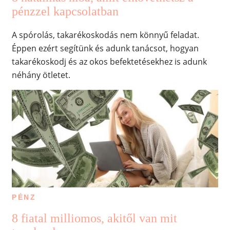
pénzzel kapcsolatban
A spórolás, takarékoskodás nem könnyű feladat.
Éppen ezért segítünk és adunk tanácsot, hogyan
takarékoskodj és az okos befektetésekhez is adunk
néhány ötletet.
PÉNZ
8 fiatal milliomos, akitől van mit