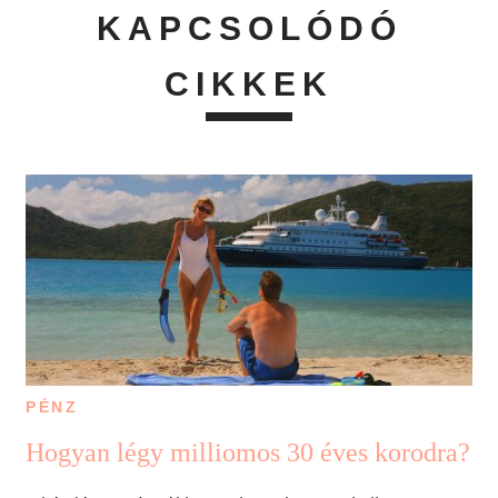
KAPCSOLÓDÓ
CIKKEK
PÉNZ
Hogyan légy milliomos 30 éves korodra?