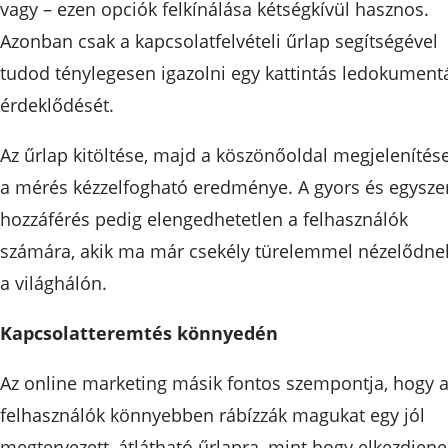
vagy – ezen opciók felkínálása kétségkívül hasznos.
Azonban csak a kapcsolatfelvételi űrlap segítségével
tudod ténylegesen igazolni egy kattintás ledokumentá
érdeklődését.
Az űrlap kitöltése, majd a köszönőoldal megjelenítés
a mérés kézzelfogható eredménye. A gyors és egysze
hozzáférés pedig elengedhetetlen a felhasználók
számára, akik ma már csekély türelemmel nézelődne
a világhálón.
Kapcsolatteremtés könnyedén
Az online marketing másik fontos szempontja, hogy 
felhasználók könnyebben rábízzák magukat egy jól
megtervezett, átlátható űrlapra, mint hogy elkezdjene