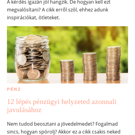
A kérdés igazán jól hangzik. De hogyan kell ezt
megvalósítani? A cikk erről szól, ehhez adunk
inspirációkat, ötleteket.
PÉNZ
12 lépés pénzügyi helyzeted azonnali
javulásához
Nem tudod beosztani a jövedelmedet? Fogalmad
sincs, hogyan spórolj? Akkor ez a cikk csakis neked