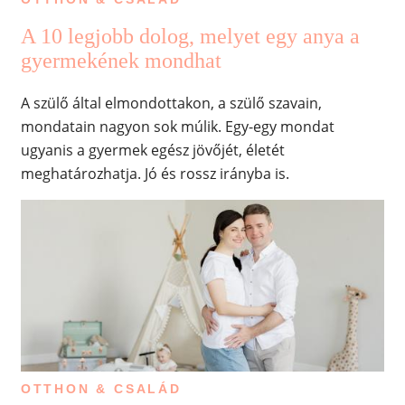
A 10 legjobb dolog, melyet egy anya a
gyermekének mondhat
A szülő által elmondottakon, a szülő szavain,
mondatain nagyon sok múlik. Egy-egy mondat
ugyanis a gyermek egész jövőjét, életét
meghatározhatja. Jó és rossz irányba is.
OTTHON & CSALÁD