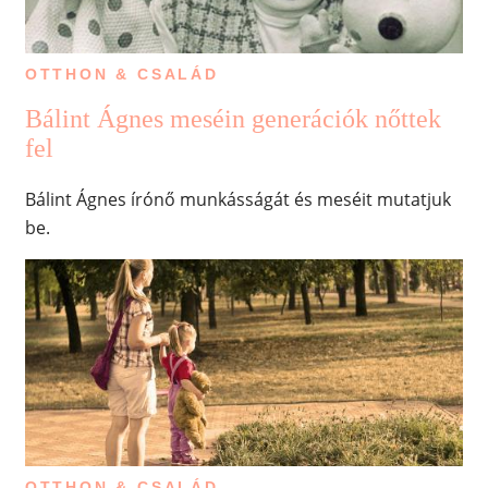
OTTHON & CSALÁD
Bálint Ágnes meséin generációk nőttek
fel
Bálint Ágnes írónő munkásságát és meséit mutatjuk
be.
OTTHON & CSALÁD