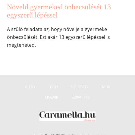
Növeld gyermeked önbecsülését 13
egyszerű lépéssel
A szülő feladata az, hogy növelje a gyermeke
önbecsülését. Ezt akár 13 egyszerű lépéssel is
megteheted.
AUTÓ
TECH
SZÉPSÉG
BABA
MOZAIK
SZIVATTYÚ