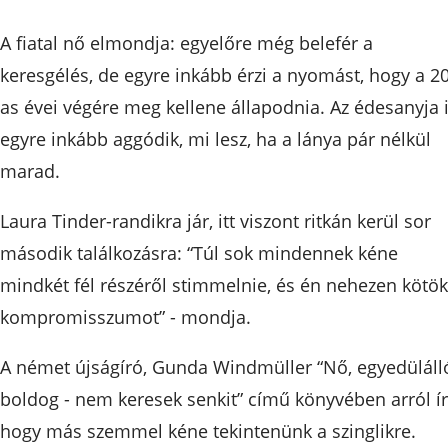
A fiatal nő elmondja: egyelőre még belefér a
keresgélés, de egyre inkább érzi a nyomást, hogy a 20
as évei végére meg kellene állapodnia. Az édesanyja 
egyre inkább aggódik, mi lesz, ha a lánya pár nélkül
marad.
Laura Tinder-randikra jár, itt viszont ritkán kerül sor
második találkozásra: “Túl sok mindennek kéne
mindkét fél részéről stimmelnie, és én nehezen kötök
kompromisszumot” - mondja.
A német újságíró, Gunda Windmüller “Nő, egyedüláll
boldog - nem keresek senkit” című könyvében arról ír
hogy más szemmel kéne tekintenünk a szinglikre.