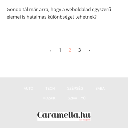
Gondoltál már arra, hogy a weboldalad egyszerű
elemei is hatalmas különbséget tehetnek?
‹
1
2
3
›
AUTÓ
TECH
SZÉPSÉG
BABA
MOZAIK
SZIVATTYÚ